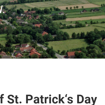
V.
 St. Patrick‘s Day